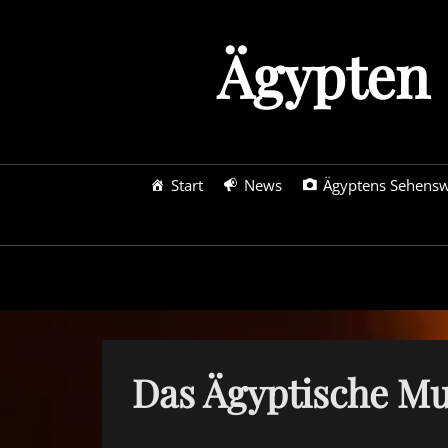
Skip
to
Ägypten 
content
Primary
Start
News
Ägyptens Sehensw
menu
Das Ägyptische Mu