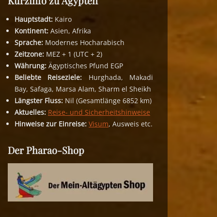
Kurzinfo zu Ägypten
Hauptstadt:
Kairo
Kontinent:
Asien, Afrika
Sprache:
Modernes Hocharabisch
Zeitzone:
MEZ + 1 (UTC + 2)
Währung:
Ägyptisches Pfund EGP
Beliebte Reiseziele:
Hurghada, Makadi
Bay, Safaga, Marsa Alam, Sharm el Sheikh
Längster Fluss:
Nil (Gesamtlänge 6852 km)
Aktuelles:
Reise- und Sicherheitshinweise
Hinweise zur Einreise:
Visum
, Ausweis etc.
Der Pharao-Shop