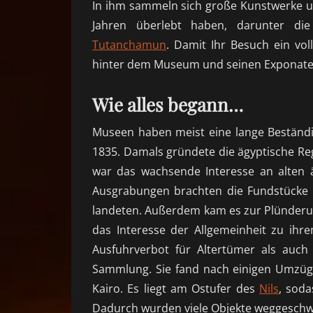
In ihm sammeln sich große Kunstwerke u
Jahren überlebt haben, darunter d
Tutanchamun
. Damit Ihr Besuch ein vol
hinter dem Museum und seinen Exponaten 
Wie alles begann…
Museen haben meist eine lange Beständig
1835. Damals gründete die ägyptische R
war das wachsende Interesse an alten ä
Ausgrabungen brachten die Fundstücke 
landeten. Außerdem kam es zur Plünder
das Interesse der Allgemeinheit zu ihr
Ausfuhrverbot für Altertümer als auc
Sammlung. Sie fand nach einigen Umzüge
Kairo. Es liegt am Ostufer des
Nils
, sod
Dadurch wurden viele Objekte weggesch