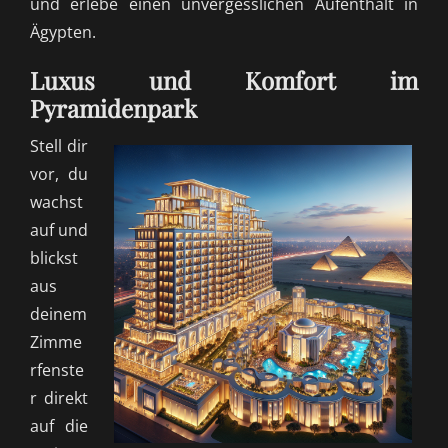
und erlebe einen unvergesslichen Aufenthalt in
Ägypten.
Luxus und Komfort im
Pyramidenpark
Stell dir
vor, du
wachst
auf und
blickst
aus
deinem
Zimme
rfenste
r direkt
auf die