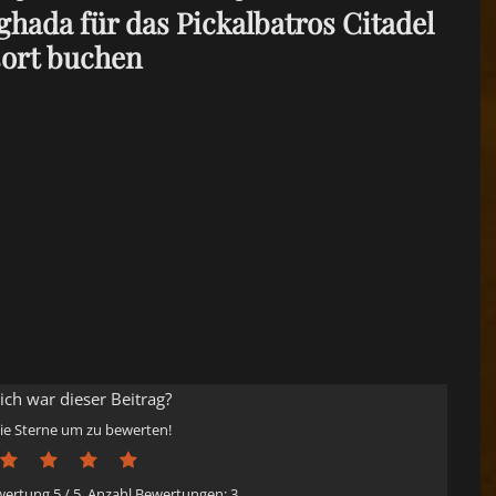
hada für das Pickalbatros Citadel
ort buchen
eich war dieser Beitrag?
die Sterne um zu bewerten!
ewertung
5
/ 5. Anzahl Bewertungen:
3