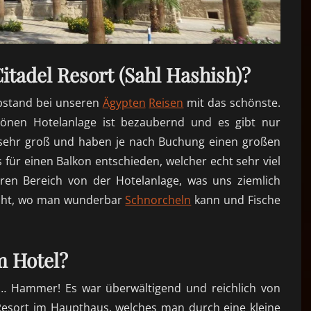
itadel Resort (Sahl Hashish)?
bstand bei unseren
Ägypten
Reisen
mit das schönste.
hönen Hotelanlage ist bezaubernd und es gibt nur
 sehr groß und haben je nach Buchung einen großen
 für einen Balkon entschiede
n, w
elcher echt sehr viel
eren Bereich von der Hotelanlag
e, w
as uns ziemlich
Bucht, wo man wunderbar
Schnorcheln
kann und Fische
m Hotel?
… Hammer
! Es war überwältigend und reichlich von
Resort
im Haupthaus, welches man durch eine kleine