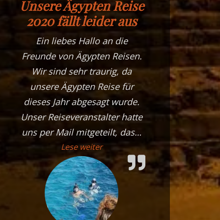
Unsere Ägypten Reise
2020 fällt leider aus
Ein liebes Hallo an die
Freunde von Ägypten Reisen.
Wir sind sehr traurig, da
unsere Ägypten Reise für
dieses Jahr abgesagt wurde.
Unser Reiseveranstalter hatte
uns per Mail mitgeteilt, das
…
„Unsere Ägypten Reise 2020 fällt
Lese weiter