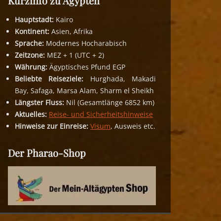
Kurzinfo zu Ägypten
Hauptstadt:
Kairo
Kontinent:
Asien, Afrika
Sprache:
Modernes Hocharabisch
Zeitzone:
MEZ + 1 (UTC + 2)
Währung:
Ägyptisches Pfund EGP
Beliebte Reiseziele:
Hurghada, Makadi
Bay, Safaga, Marsa Alam, Sharm el Sheikh
Längster Fluss:
Nil (Gesamtlänge 6852 km)
Aktuelles:
Reise- und Sicherheitshinweise
Hinweise zur Einreise:
Visum
, Ausweis etc.
Der Pharao-Shop