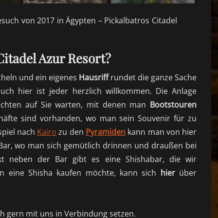
uch von 2017 in Ägypten – Pickalbatros Citadel
itadel Azur Resort
?
cheln
und ein eigenes
Hausriff
rundet die ganze Sache
ch hier ist jeder herzlich willkommen. Die Anlage
achten
auf Sie
warten, mit
denen man
Bootstouren
häfte sind vorhande
n, w
o man sein Souvenir für zu
spiel nach
Kairo
zu den
Pyramiden
kann man von hier
Bar, wo man sich gemütlich drinnen und draußen bei
t neben der Bar gibt es eine Shishabar, die wir
n eine Shisha kaufen möchte, kann sich
hier
über
h gern mit uns in Verbindung setzen.