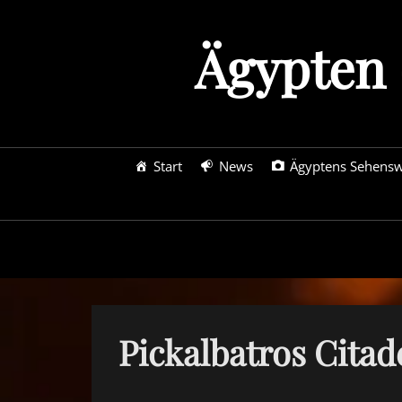
Skip
to
Ägypten 
content
Primary
Start
News
Ägyptens Sehensw
menu
Pickalbatros Citad