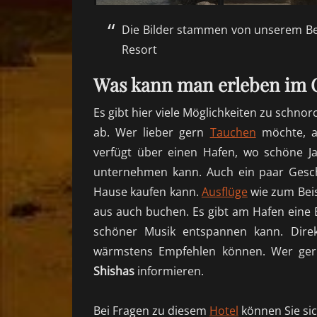
Die Bilder stammen von unserem Bes
Resort
Was kann man erleben im C
Es gibt hier viele Möglichkeiten zu
schnor
ab. Wer lieber gern
Tauchen
möchte, au
verfügt über einen Hafen, wo schöne
J
unternehmen kann. Auch ein paar Gesc
Hause kaufen kann.
Ausflüge
wie zum Bei
aus auch buchen. Es gibt am Hafen eine 
schöner Musik entspannen kann. Direk
wärmstens Empfehlen können. Wer ger
Shishas
informieren.
Bei Fragen zu diesem
Hotel
können Sie sic