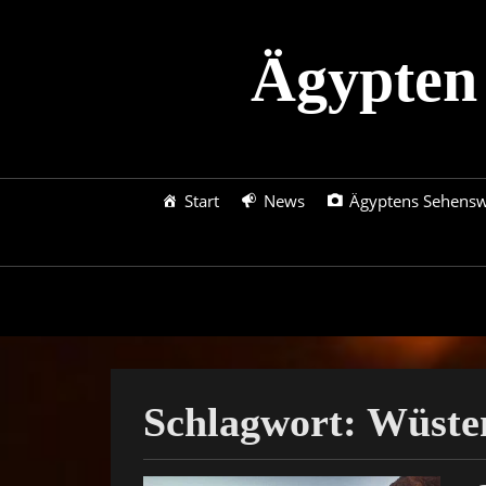
Skip
to
Ägypten
content
Primary
Start
News
Ägyptens Sehensw
menu
Schlagwort:
Wüste