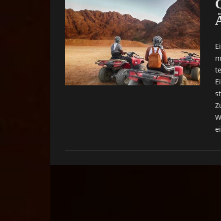
E
m
t
E
s
Z
W
e