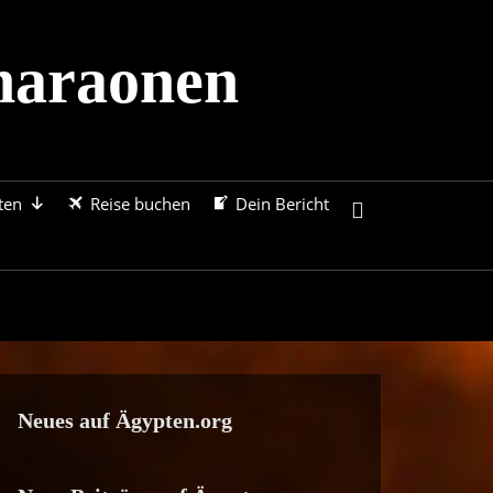
haraonen
ten
Reise buchen
Dein Bericht
Search
Neues auf Ägypten.org