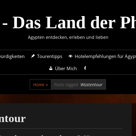
 - Das Land der P
Ägypten entdecken, erleben und lieben
ürdigkeiten
Tourentipps
Hotelempfehlungen für Ägyp
Über Mich
Home
»
Posts tagged
Wüstentour
ntour