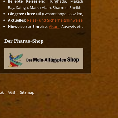
Beliebte Reiseziele:
Hurghada, Makadi
Bay, Safaga, Marsa Alam, Sharm el Sheikh
Längster Fluss:
Nil (Gesamtlänge 6852 km)
Aktuelles:
Reise- und Sicherheitshinweise
Hinweise zur Einreise:
Visum
, Ausweis etc.
Der Pharao-Shop
ok
–
AGB
–
Sitemap